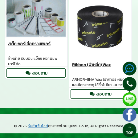
สติ๊กเกอร์เนื้อทรานเฟอร์
จำหน่าย ริบบอน แว็กซ์ หมึกพิมพ์
บาร์โค้ด
Ribbon (ผ้าหมึก) Wax
สอบถาม
ARMOR-IIMA Wax (ราคาประหยัด
และมีคุณภาพ) ใช้ทั่วไปในระบบการ
พิมพ์บาร์โค้ดและป้ายราคา
สอบถาม
© 2025
รับทำเว็บไซต์
คุณภาพโดย QuinL.Co.th, All Rights Reserved.
TOP