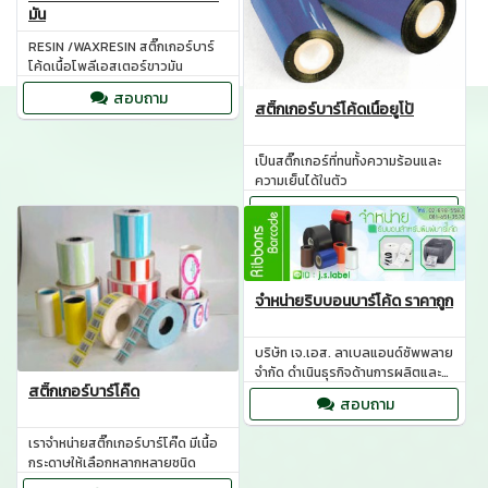
มัน
RESIN /WAXRESIN สติ๊กเกอร์บาร์
โค้ดเนื้อโพลีเอสเตอร์ขาวมัน
สอบถาม
สติ๊กเกอร์บาร์โค้ดเนื้อยูโป้
เป็นสติ๊กเกอร์ที่ทนทั้งความร้อนและ
ความเย็นได้ในตัว
สอบถาม
จำหน่ายริบบอนบาร์โค้ด ราคาถูก
บริษัท เจ.เอส. ลาเบลแอนด์ซัพพลาย
จำกัด ดำเนินธุรกิจด้านการผลิตและ
สติ๊กเกอร์บาร์โค๊ด
จำหน่ายสติ๊กเกอร์รูปแบบต่าง ๆ
สอบถาม
เราจำหน่ายสติ๊กเกอร์บาร์โค๊ด มีเนื้อ
กระดาษให้เลือกหลากหลายชนิด