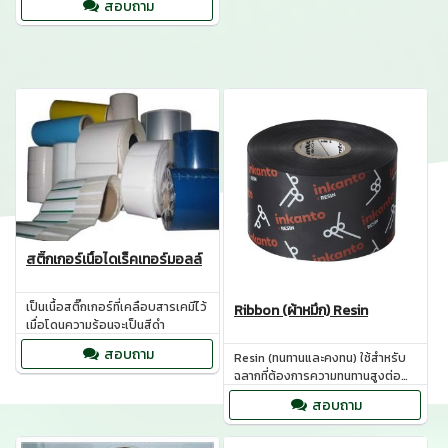
สอบถาม
สติ๊กเกอร์เนื้อไดเร็คเทอร์มอลล์
เป็นเนื้อสติ๊กเกอร์ที่เคลือบสารเคมีไว้
Ribbon (ผ้าหมึก) Resin
เมื่อโดนความร้อนจะเป็นสีดำ
สอบถาม
Resin (ทนทานและคงทน) ใช้สำหรับ
ฉลากที่ต้องการความทนทานสูงต่อ
อุณหภูมิร้อนและเย็น และต้องเผชิญ
สอบถาม
กับสภาพการขัดถูสูง หรือจำเป็นต้อง
คงความชัดเจนของหมึกเป็นเวลา
หลายปี